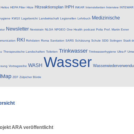
Hitzeaktionsplan
IHPH
Helios
HEPA Filter
Hitze
INKAR
Intensivbetten
Interview
INTEWAR
Medizinische
hygiene
KW10
Lagebericht
Landwirtschaft
Legionellen
Lehrbuch
Newsletter
atur
Nextstrain
NLGA
NPGEO
One Health
podcast
Polia
Prof. Martin Exner
RKI
munication
Rohdaten
Roma
Sanitation
SARS
Schätzung
Schule
SDG
Solingen
Stadt d
Trinkwasser
au
Therapeutische Landschaften
Toiletten
Trinkwasserhygiene
Ultra-F
Umwe
Wasser
WASH
Wasserwiederverwendu
esung
Vortragsreihe
dMap
ZEF
Zülpicher Börde
ersicht
jekt ARA veröffentlicht