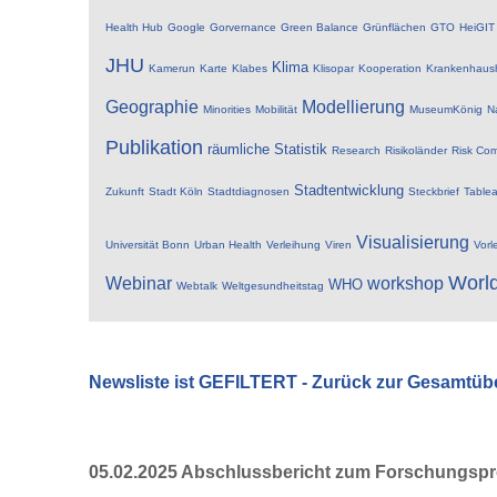
Health Hub
Google
Gorvernance
Green Balance
Grünflächen
GTO
HeiGIT
JHU
Klima
Kamerun
Karte
Klabes
Klisopar
Kooperation
Krankenhaus
Geographie
Modellierung
Minorities
Mobilität
MuseumKönig
N
Publikation
räumliche Statistik
Research
Risikoländer
Risk Com
Stadtentwicklung
Zukunft
Stadt Köln
Stadtdiagnosen
Steckbrief
Table
Visualisierung
Universität Bonn
Urban Health
Verleihung
Viren
Vorl
Worl
Webinar
workshop
WHO
Webtalk
Weltgesundheitstag
Newsliste ist GEFILTERT - Zurück zur Gesamtüb
05.02.2025 Abschlussbericht zum Forschungspro