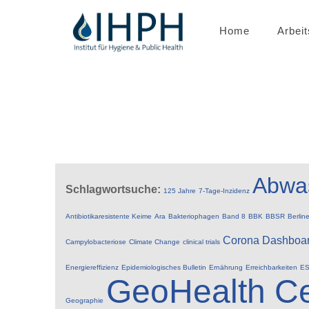
Home
Arbei
Abwa
Schlagwortsuche:
125 Jahre
7-Tage-Inzidenz
Antibiotikaresistente Keime
Ara
Bakteriophagen
Band 8
BBK
BBSR
Berlin
Corona
Dashboa
Campylobacteriose
Climate Change
clinical trials
Energiereffizienz
Epidemiologisches Bulletin
Ernährung
Erreichbarkeiten
ES
GeoHealth Ce
Geographie