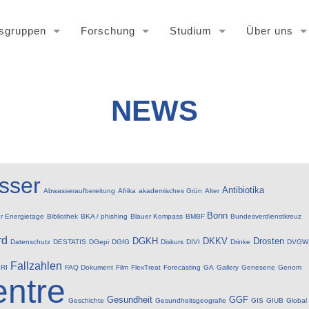
tsgruppen
Forschung
Studium
Über uns
NEWS
sser
Antibiotika
Abwasseraufbereitung
Afrika
akademisches Grün
Alter
Bonn
er Energietage
Bibliothek
BKA / phishing
Blauer Kompass
BMBF
Bundesverdienstkreuz
rd
DGKH
DKKV
Drosten
Datenschutz
DESTATIS
DGepi
DGfG
Diskurs
DIVI
Drinke
DVGW
Fallzahlen
RI
FAQ Dokument
Film
FlexTreat
Forecasting
GA
Gallery
Genesene
Genom
ntre
Gesundheit
GGF
Geschichte
Gesundheitsgeografie
GIS
GIUB
Global