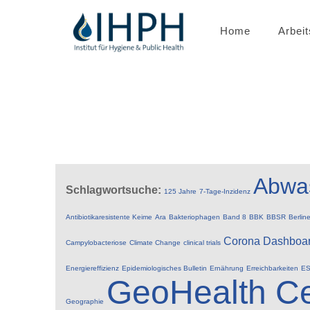
Home
Arbei
Abwa
Schlagwortsuche:
125 Jahre
7-Tage-Inzidenz
Antibiotikaresistente Keime
Ara
Bakteriophagen
Band 8
BBK
BBSR
Berlin
Corona
Dashboa
Campylobacteriose
Climate Change
clinical trials
Energiereffizienz
Epidemiologisches Bulletin
Ernährung
Erreichbarkeiten
ES
GeoHealth Ce
Geographie