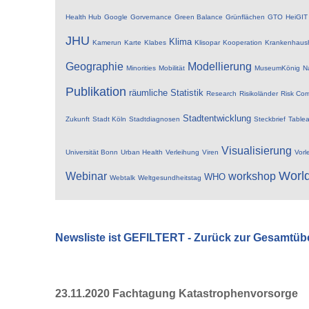
Health Hub
Google
Gorvernance
Green Balance
Grünflächen
GTO
HeiGIT
JHU
Klima
Kamerun
Karte
Klabes
Klisopar
Kooperation
Krankenhaus
Geographie
Modellierung
Minorities
Mobilität
MuseumKönig
N
Publikation
räumliche Statistik
Research
Risikoländer
Risk Com
Stadtentwicklung
Zukunft
Stadt Köln
Stadtdiagnosen
Steckbrief
Table
Visualisierung
Universität Bonn
Urban Health
Verleihung
Viren
Vorl
Worl
Webinar
workshop
WHO
Webtalk
Weltgesundheitstag
Newsliste ist GEFILTERT - Zurück zur Gesamtüb
23.11.2020 Fachtagung Katastrophenvorsorge