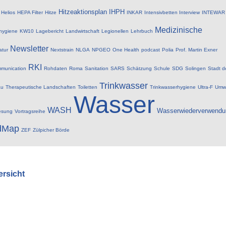
Hitzeaktionsplan
IHPH
Helios
HEPA Filter
Hitze
INKAR
Intensivbetten
Interview
INTEWAR
Medizinische
hygiene
KW10
Lagebericht
Landwirtschaft
Legionellen
Lehrbuch
Newsletter
atur
Nextstrain
NLGA
NPGEO
One Health
podcast
Polia
Prof. Martin Exner
RKI
munication
Rohdaten
Roma
Sanitation
SARS
Schätzung
Schule
SDG
Solingen
Stadt d
Trinkwasser
au
Therapeutische Landschaften
Toiletten
Trinkwasserhygiene
Ultra-F
Umwe
Wasser
WASH
Wasserwiederverwendu
esung
Vortragsreihe
dMap
ZEF
Zülpicher Börde
ersicht