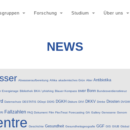
tsgruppen
Forschung
Studium
Über uns
NEWS
sser
Antibiotika
Abwasseraufbereitung
Afrika
akademisches Grün
Alter
Bonn
er Energietage
Bibliothek
BKA / phishing
Blauer Kompass
BMBF
Bundesverdienstkreuz
rd
DGKH
DKKV
Drosten
Datenschutz
DESTATIS
DGepi
DGfG
Diskurs
DIVI
Drinke
DVGW
Fallzahlen
RI
FAQ Dokument
Film
FlexTreat
Forecasting
GA
Gallery
Genesene
Genom
ntre
Gesundheit
GGF
Geschichte
Gesundheitsgeografie
GIS
GIUB
Global