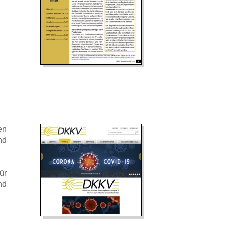
en
nd
ür
nd