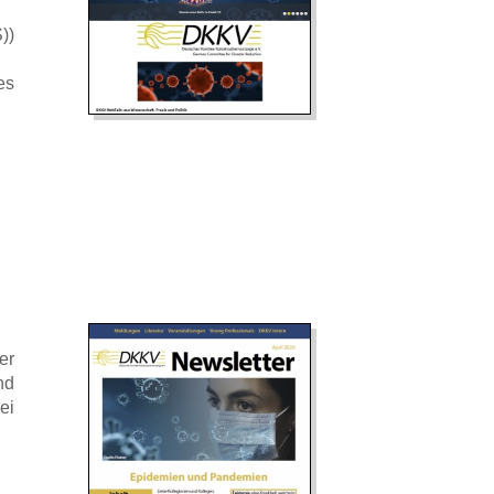
))
es
er
nd
ei