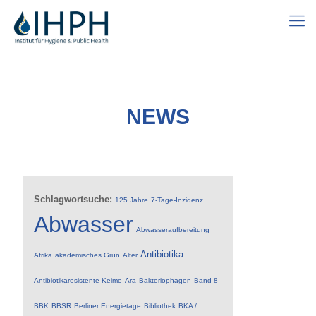
NEWS
Schlagwortsuche:
125 Jahre
7-Tage-Inzidenz
Abwasser
Abwasseraufbereitung
Antibiotika
Afrika
akademisches Grün
Alter
Antibiotikaresistente Keime
Ara
Bakteriophagen
Band 8
BBK
BBSR
Berliner Energietage
Bibliothek
BKA /