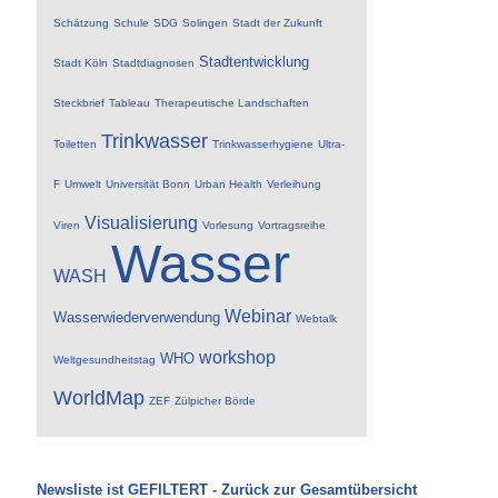
Schätzung
Schule
SDG
Solingen
Stadt der Zukunft
Stadtentwicklung
Stadt Köln
Stadtdiagnosen
Steckbrief
Tableau
Therapeutische Landschaften
Trinkwasser
Toiletten
Trinkwasserhygiene
Ultra-
F
Umwelt
Universität Bonn
Urban Health
Verleihung
Visualisierung
Viren
Vorlesung
Vortragsreihe
Wasser
WASH
Webinar
Wasserwiederverwendung
Webtalk
workshop
WHO
Weltgesundheitstag
WorldMap
ZEF
Zülpicher Börde
Newsliste ist GEFILTERT - Zurück zur Gesamtübersicht