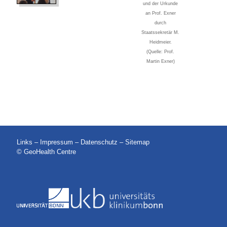
und der Urkunde
an Prof. Exner
durch
Staatssekretär M.
Heidmeier.
(Quelle: Prof.
Martin Exner)
Links
–
Impressum
–
Datenschutz
–
Sitemap
© GeoHealth Centre