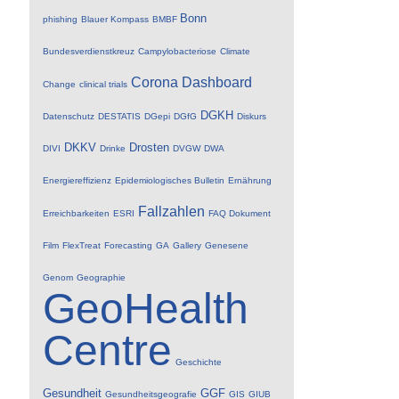
Bonn
phishing
Blauer Kompass
BMBF
Bundesverdienstkreuz
Campylobacteriose
Climate
Corona
Dashboard
Change
clinical trials
DGKH
Datenschutz
DESTATIS
DGepi
DGfG
Diskurs
DKKV
Drosten
DIVI
Drinke
DVGW
DWA
Energiereffizienz
Epidemiologisches Bulletin
Ernährung
Fallzahlen
Erreichbarkeiten
ESRI
FAQ Dokument
Film
FlexTreat
Forecasting
GA
Gallery
Genesene
Genom
Geographie
GeoHealth
Centre
Geschichte
Gesundheit
GGF
Gesundheitsgeografie
GIS
GIUB