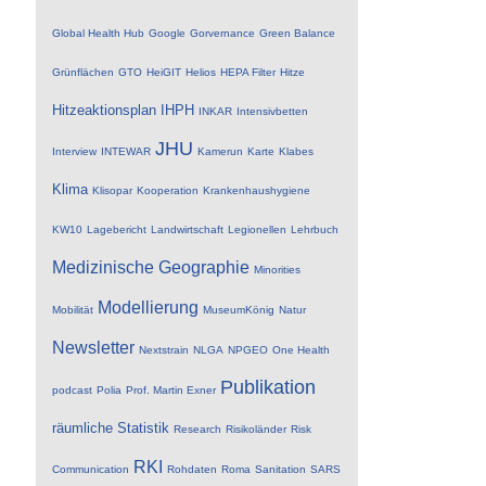
Global Health Hub
Google
Gorvernance
Green Balance
Grünflächen
GTO
HeiGIT
Helios
HEPA Filter
Hitze
Hitzeaktionsplan
IHPH
INKAR
Intensivbetten
JHU
Interview
INTEWAR
Kamerun
Karte
Klabes
Klima
Klisopar
Kooperation
Krankenhaushygiene
KW10
Lagebericht
Landwirtschaft
Legionellen
Lehrbuch
Medizinische Geographie
Minorities
Modellierung
Mobilität
MuseumKönig
Natur
Newsletter
Nextstrain
NLGA
NPGEO
One Health
Publikation
podcast
Polia
Prof. Martin Exner
räumliche Statistik
Research
Risikoländer
Risk
RKI
Communication
Rohdaten
Roma
Sanitation
SARS