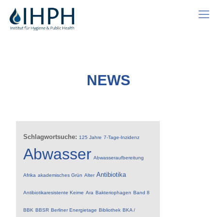
NEWS
Schlagwortsuche:
125 Jahre
7-Tage-Inzidenz
Abwasser
Abwasseraufbereitung
Antibiotika
Afrika
akademisches Grün
Alter
Antibiotikaresistente Keime
Ara
Bakteriophagen
Band 8
BBK
BBSR
Berliner Energietage
Bibliothek
BKA /