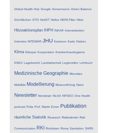
Global Health Hub
Google
Gorvernance
Green Balance
Grünflächen
GTO
HeiGIT
Helios
HEPA Filter
Hitze
Hitzeaktionsplan
IHPH
INKAR
Intensivbetten
JHU
Interview
INTEWAR
Kamerun
Karte
Klabes
Klima
Klisopar
Kooperation
Krankenhaushygiene
KW10
Lagebericht
Landwirtschaft
Legionellen
Lehrbuch
Medizinische Geographie
Minorities
Modellierung
Mobilität
MuseumKönig
Natur
Newsletter
Nextstrain
NLGA
NPGEO
One Health
Publikation
podcast
Polia
Prof. Martin Exner
räumliche Statistik
Research
Risikoländer
Risk
RKI
Communication
Rohdaten
Roma
Sanitation
SARS