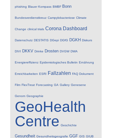
Bonn
phishing
Blauer Kompass
BMBF
Bundesverdienstkreuz
Campylobacteriose
Climate
Corona
Dashboard
Change
clinical trials
DGKH
Datenschutz
DESTATIS
DGepi
DGfG
Diskurs
DKKV
Drosten
DIVI
Drinke
DVGW
DWA
Energiereffizienz
Epidemiologisches Bulletin
Ernährung
Fallzahlen
Erreichbarkeiten
ESRI
FAQ Dokument
Film
FlexTreat
Forecasting
GA
Gallery
Genesene
Genom
Geographie
GeoHealth
Centre
Geschichte
Gesundheit
GGF
Gesundheitsgeografie
GIS
GIUB