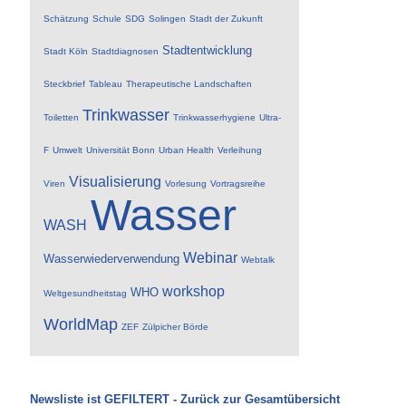
Schätzung
Schule
SDG
Solingen
Stadt der Zukunft
Stadtentwicklung
Stadt Köln
Stadtdiagnosen
Steckbrief
Tableau
Therapeutische Landschaften
Trinkwasser
Toiletten
Trinkwasserhygiene
Ultra-
F
Umwelt
Universität Bonn
Urban Health
Verleihung
Visualisierung
Viren
Vorlesung
Vortragsreihe
Wasser
WASH
Webinar
Wasserwiederverwendung
Webtalk
workshop
WHO
Weltgesundheitstag
WorldMap
ZEF
Zülpicher Börde
Newsliste ist GEFILTERT - Zurück zur Gesamtübersicht